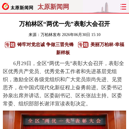
太原新闻网
首页
聚焦
太原
山西
万柏林区“两优一先”表彰大会召开
来源：
万柏林发布
2026年06月30日 15:10
经济
关注
文明
出行
铸牢对党忠诚 争做三晋先锋
美丽万柏林·幸福
纵横
曝光
综合
专题
新样板
6月29日，全区“两优一先”表彰大会召开，表彰全
旅游
理财
政务
教育
区优秀共产党员、优秀党务工作者和先进基层党组
织，激励全区各级党组织和广大党员崇尚先进、见贤
看天下
晋月读
最太原
网罗民生
思齐，在中国式现代化新征程上奋勇前进。区委书记
太原日报
太原晚报
热评
社区
孙泉出席并讲话。区委副书记、区长张喆主持。区委
常委、组织部部长谢洋宣读表彰决定。