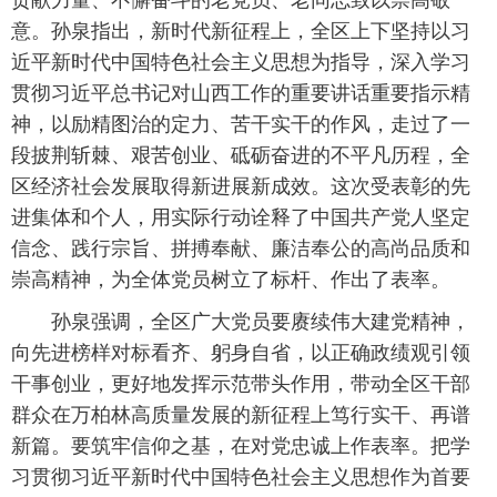
贡献力量、不懈奋斗的老党员、老同志致以崇高敬
意。孙泉指出，新时代新征程上，全区上下坚持以习
近平新时代中国特色社会主义思想为指导，深入学习
贯彻习近平总书记对山西工作的重要讲话重要指示精
神，以励精图治的定力、苦干实干的作风，走过了一
段披荆斩棘、艰苦创业、砥砺奋进的不平凡历程，全
区经济社会发展取得新进展新成效。这次受表彰的先
进集体和个人，用实际行动诠释了中国共产党人坚定
信念、践行宗旨、拼搏奉献、廉洁奉公的高尚品质和
崇高精神，为全体党员树立了标杆、作出了表率。
孙泉强调，全区广大党员要赓续伟大建党精神，
向先进榜样对标看齐、躬身自省，以正确政绩观引领
干事创业，更好地发挥示范带头作用，带动全区干部
群众在万柏林高质量发展的新征程上笃行实干、再谱
新篇。要筑牢信仰之基，在对党忠诚上作表率。把学
习贯彻习近平新时代中国特色社会主义思想作为首要