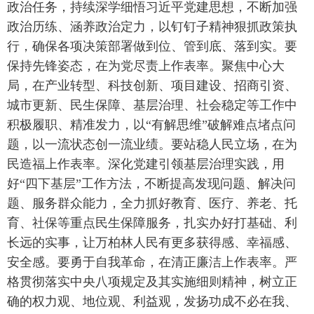
政治任务，持续深学细悟习近平党建思想，不断加强
政治历练、涵养政治定力，以钉钉子精神狠抓政策执
行，确保各项决策部署做到位、管到底、落到实。要
保持先锋姿态，在为党尽责上作表率。聚焦中心大
局，在产业转型、科技创新、项目建设、招商引资、
城市更新、民生保障、基层治理、社会稳定等工作中
积极履职、精准发力，以“有解思维”破解难点堵点问
题，以一流状态创一流业绩。要站稳人民立场，在为
民造福上作表率。深化党建引领基层治理实践，用
好“四下基层”工作方法，不断提高发现问题、解决问
题、服务群众能力，全力抓好教育、医疗、养老、托
育、社保等重点民生保障服务，扎实办好打基础、利
长远的实事，让万柏林人民有更多获得感、幸福感、
安全感。要勇于自我革命，在清正廉洁上作表率。严
格贯彻落实中央八项规定及其实施细则精神，树立正
确的权力观、地位观、利益观，发扬功成不必在我、