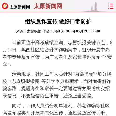
太原新闻网
首页
聚焦
太原
山西
组织反诈宣传 做好日常防护
来源：
太原晚报
作者：周利芳
2026年06月29日 08:40
经济
关注
文明
出行
当前正值中高考成绩查询、志愿填报关键节点，6
纵横
曝光
综合
专题
月24日，坞西社区结合升学诈骗集中，组织开展中高
考季专项反诈宣传，为广大考生及家长撑起反诈“平安
旅游
理财
政务
教育
伞”。
看天下
晋月读
最太原
网罗民生
活动现场，社区工作人员针对“内部指标”“加分择
校”“志愿填报缴费”等升学季典型骗术，面对面拆解诈
太原日报
太原晚报
热评
社区
骗套路，提醒考生和家长一定要通过官方渠道核实招
录信息，不要轻信陌生承诺，避免上当受骗。
同时，工作人员结合刷单返利、养老诈骗等社区
高发诈骗类型开展常态化宣传，通过发放宣传手册、