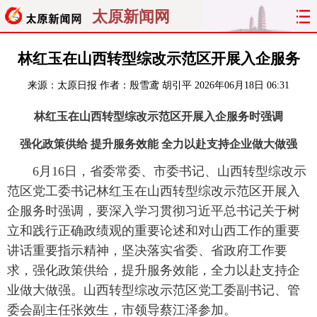
太原新闻网
首页
聚焦
太原
山西
林红玉在山西转型综改示范区开展入企服务
来源：
太原日报
作者：殷雪鸢 胡引平
2026年06月18日 06:31
经济
关注
文明
出行
林红玉在山西转型综改示范区开展入企服务时强调
纵横
曝光
综合
专题
强化政策供给 提升服务效能 全力以赴支持企业做大做强
旅游
理财
政务
教育
6月16日，省委常委、市委书记、山西转型综改示
范区党工委书记林红玉在山西转型综改示范区开展入
看天下
晋月读
最太原
网罗民生
企服务时强调，要深入学习贯彻习近平总书记关于树
立和践行正确政绩观的重要论述和对山西工作的重要
太原日报
太原晚报
热评
社区
讲话重要指示精神，坚决落实省委、省政府工作要
求，强化政策供给，提升服务效能，全力以赴支持企
业做大做强。山西转型综改示范区党工委副书记、管
委会副主任张效生，市领导蔡江泽参加。