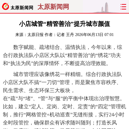
太原新闻网
首页
聚焦
太原
山西
小店城管“精管善治”提升城市颜值
来源：
太原日报
作者：记者 王丹
2026年06月13日 07:01
经济
关注
文明
出行
数字赋能、疏堵结合、温情执法，今年以来，综
纵横
曝光
综合
专题
合行政执法队小店区大队以“精管善治”的“绣花”功夫
和“执法为民”的深厚情怀，不断提高治理效能。
旅游
理财
政务
教育
城市管理应该像绣花一样精细。综合行政执法队
看天下
晋月读
最太原
网罗民生
小店区大队不搞“一刀切”管理，而是聚焦市容秩序、
民生需求、生态环保三大板块，
太原日报
太原晚报
热评
社区
在“疏”与“堵”、“管”与“服”的平衡中体现出治理智慧。
比如，建立“定人、定岗、定时、定责”的“四定”管理机
制，推行“网格管控+机动巡查”无缝衔接，实行24小时
全时段管控，确保群众有诉求随叫随到；打造长风