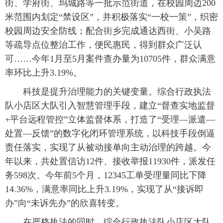
街、学府街、坞城路等一批示范街道，在校园周边200
米范围内划定“禁设区”，并积极落实“一校一策”，织密
校园周边安全防线；配合街乡完成通达西街、小吴路
等疏导点位整治工作，便民惠民，得到群众广泛认
可……今年1月至5月案件查办量为10705件，群众满意
率环比上升3.19%。
科技是提升治理能力的关键变量。综合行政执法
队小店区大队引入智慧管理手段，建立“督查实地监督
+平台远程管控”立体监督体系，打造了“受理—派遣—
处置—反馈”的数字化闭环管理系统，以科技手段倒逼
责任落实，实现了从被动接单向主动治理的跨越。今
年以来，共处置信访12件、接收举报11930件，派发任
务598次。今年前5个月，12345工单受理量同比下降
14.36%，满意率同比上升3.19%，实现了从“接诉即
办”向“未诉先办”的欣喜转变。
在严格执法的同时，综合行政执法队小店区大队