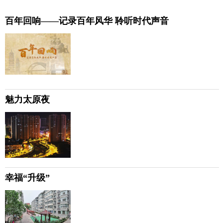
百年回响——记录百年风华 聆听时代声音
魅力太原夜
幸福“升级”