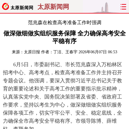
太原新闻网
首页
聚焦
太原
山西
范兆森在检查高考准备工作时强调
做深做细做实组织服务保障 全力确保高考安全
经济
关注
文明
出行
平稳有序
纵横
曝光
综合
专题
来源：
太原日报
作者：丁洁、王春宇
2026年06月07日 06:53
6月5日，市委副书记、市长范兆森深入万柏林区
旅游
理财
政务
教育
招考中心、高考考点，检查高考准备工作并主持召开
看天下
晋月读
最太原
网罗民生
专题会议。他强调，要深入贯彻习近平总书记关于教
育的重要论述和关于高考工作的重要指示批示精神，
太原日报
太原晚报
热评
社区
认真落实党中央、国务院决策部署及省委、省政府工
作要求，坚持以考生为中心，做深做细做实组织服务
保障各项工作，切实守牢公平、安全、稳定底线，全
力确保全市高考安全平稳有序。市领导陈博、薛维