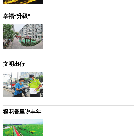
幸福“升级”
文明出行
稻花香里说丰年