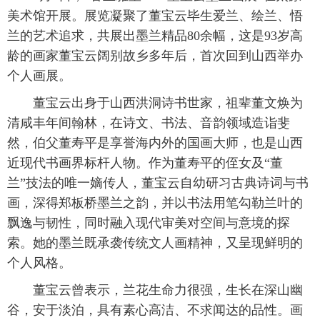
美术馆开展。展览凝聚了董宝云毕生爱兰、绘兰、悟
兰的艺术追求，共展出墨兰精品80余幅，这是93岁高
龄的画家董宝云阔别故乡多年后，首次回到山西举办
个人画展。
董宝云出身于山西洪洞诗书世家，祖辈董文焕为
清咸丰年间翰林，在诗文、书法、音韵领域造诣斐
然，伯父董寿平是享誉海内外的国画大师，也是山西
近现代书画界标杆人物。作为董寿平的侄女及“董
兰”技法的唯一嫡传人，董宝云自幼研习古典诗词与书
画，深得郑板桥墨兰之韵，并以书法用笔勾勒兰叶的
飘逸与韧性，同时融入现代审美对空间与意境的探
索。她的墨兰既承袭传统文人画精神，又呈现鲜明的
个人风格。
董宝云曾表示，兰花生命力很强，生长在深山幽
谷，安于淡泊，具有素心高洁、不求闻达的品性。画