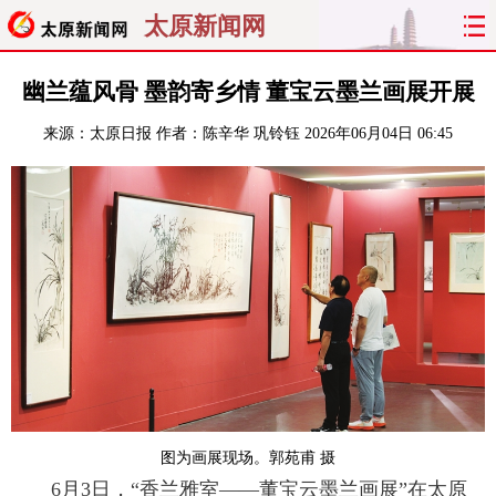
太原新闻网
首页
聚焦
太原
山西
幽兰蕴风骨 墨韵寄乡情 董宝云墨兰画展开展
来源：
太原日报
作者：陈辛华 巩铃钰
2026年06月04日 06:45
经济
关注
文明
出行
纵横
曝光
综合
专题
旅游
理财
政务
教育
看天下
晋月读
最太原
网罗民生
太原日报
太原晚报
热评
社区
图为画展现场。郭苑甫 摄
6月3日，“香兰雅室——董宝云墨兰画展”在太原