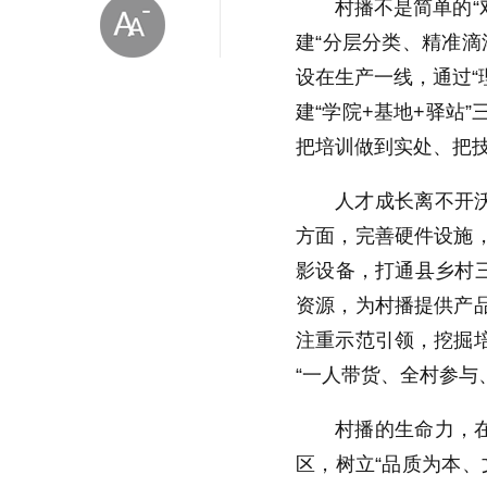
村播不是简单的“
建“分层分类、精准
设在生产一线，通过“
建“学院+基地+驿站
把培训做到实处、把技
放大字体
人才成长离不开
方面，完善硬件设施
缩小字体
影设备，打通县乡村
资源，为村播提供产
注重示范引领，挖掘培
“一人带货、全村参与
村播的生命力，
区，树立“品质为本