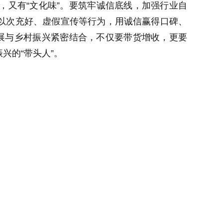
”，又有“文化味”。要筑牢诚信底线，加强行业自
以次充好、虚假宣传等行为，用诚信赢得口碑、
发展与乡村振兴紧密结合，不仅要带货增收，更要
兴的“带头人”。
兴蓄势赋能，让数字乡村的活力充分涌流。各地
兴、加快农业农村现代化注入源源不断的数字动
责编：孔婧
37000