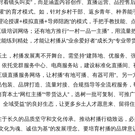
对着镜头叫卖”，而是涵盖内容创作、直播运营、品控售后
滴灌”的育才模式。如，针对乡村干部、返乡青年、种养
理论授课+模拟直播+导师陪跑”的模式，手把手教技能、
”三级培训网络；还有地方推行“一村一品一主播”，用流量把
能练到精处，才能让村播从“业余爱好者”成长为“专业带货
沃土，村播发展离不开舞台。需坚持“建阵地、优服务、
，依托党群服务中心、电商服务站，建设标准化直播间、
三级直播服务网络，让村播“有地可播、有器可用”。另
品包装、品牌打造、流量对接、合规指导等全流程服务，
育本土“网红主播”“带货达人”，选树一批可复制、可推
、全域受益”的良好生态，让更多乡土人才愿意来、留得
在于长久的品质坚守和文化传承。推动村播行稳致远，必
、文化为魂、诚信为基”的发展理念。要培育村播的品牌