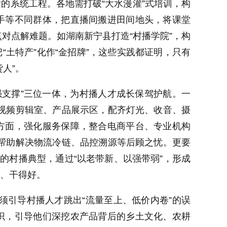
的系统工程。各地需打破“大水漫灌”式培训，构
能手等不同群体，把直播间搬进田间地头，将课堂
点对点解难题。如湖南新宁县打造“村播学院”，构
“土特产”化作“金招牌”，这些实践都证明，只有
人”。
强支撑”三位一体，为村播人才成长保驾护航。一
视频剪辑室、产品展示区，配齐灯光、收音、摄
一方面，强化服务保障，整合电商平台、专业机构
帮助解决物流冷链、品控溯源等后顾之忧。更要
广的村播典型，通过“以老带新、以强带弱”，形成
住、干得好。
须引导村播人才跳出“流量至上、低价内卷”的误
意识，引导他们深挖农产品背后的乡土文化、农耕