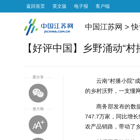
返回首页
英文版
电子报
客户端
中国江苏网
>
快
【好评中国】乡野涌动“村
1
爱分享
云南“村播小院
的乡村沃野，一支懂网
商务部发布的数据
放大镜
747.7万家，同比
农产品销路，带动了乡