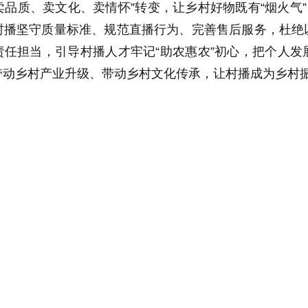
“卖品质、卖文化、卖情怀”转变，让乡村好物既有“烟火气
村播坚守质量标准、规范直播行为、完善售后服务，杜绝
责任担当，引导村播人才牢记“助农惠农”初心，把个人
动乡村产业升级、带动乡村文化传承，让村播成为乡村振
业，新农人扛起新希望，培育好村播人才，就是为乡村振
作风、更强合力，育强村播人才队伍，为全面推进乡村振
内容举报信箱：jubao@jschina.com.cn 举报电话：（025）847