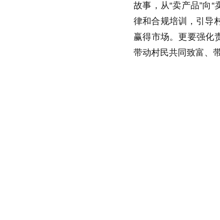
故事，从“卖产品”向
律和合规培训，引导
赢得市场。更要强化
带动村民共同致富、带
小屏幕撬动大产
当以更实举措、更硬
能。
（王小东）
标签：
本站不良