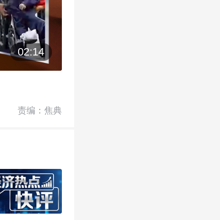
02:14
责编：焦典