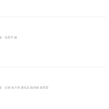
报 张昊宇 摄
 记者 徐方伟 通讯员 杨润德 崔莉霞