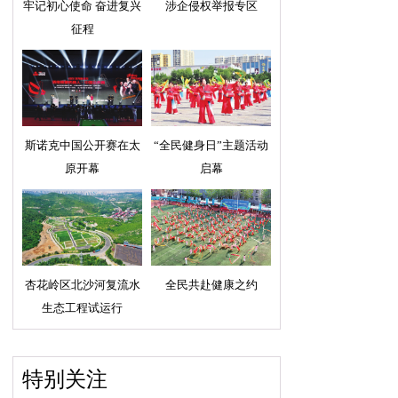
牢记初心使命 奋进复兴
涉企侵权举报专区
征程
斯诺克中国公开赛在太
“全民健身日”主题活动
原开幕
启幕
杏花岭区北沙河复流水
全民共赴健康之约
生态工程试运行
特别关注