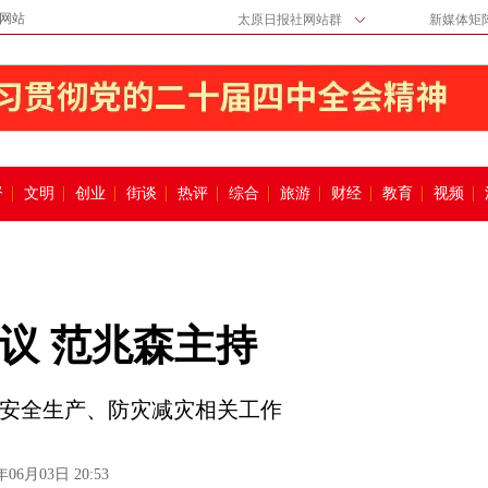
网站
太原日报社网站群
新媒体矩
督
文明
创业
街谈
热评
综合
旅游
财经
教育
视频
议 范兆森主持
署安全生产、防灾减灾相关工作
年06月03日 20:53