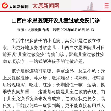
太原新闻网
首页
聚焦
太原
山西
山西白求恩医院开设儿童过敏免疫门诊
来源：
太原晚报
作者：魏薇
2026年06月03日 08:13
经济
关注
文明
出行
生活中很多孩子的小毛病，其实都是过敏在作
纵横
曝光
综合
专题
祟。为更好地服务过敏患儿，山西白求恩医院儿科日
前开设“儿童过敏免疫”专病门诊，聚焦儿童过敏性疾
旅游
理财
政务
教育
病专项诊疗，一站式解决孩子的过敏难题。
看天下
晋月读
最太原
网罗民生
孩子晨起连续打喷嚏、鼻塞流涕，反复不愈；身
上反复起湿疹、荨麻疹，瘙痒难忍；喝奶粉、吃辅食
太原日报
太原晚报
热评
社区
后出现腹泻、呕吐、红疹；长期慢性干咳，运动、换
季或夜间加重……这些都可能是儿童过敏的表现。由
于儿童免疫系统尚未发育成熟，过敏症状更复杂、易
反复，不能仅凭单一症状判断，更不能直接套用成人