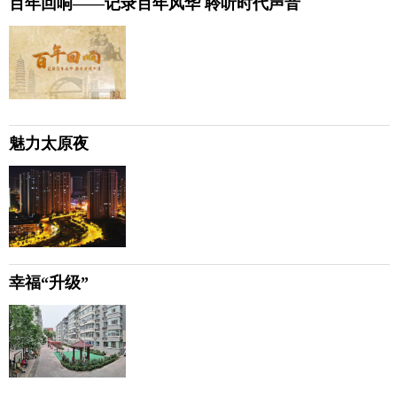
百年回响——记录百年风华 聆听时代声音
魅力太原夜
幸福“升级”