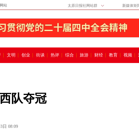
网站
太原日报社网站群
新媒体矩
督
文明
创业
街谈
热评
综合
旅游
财经
教育
视频
西队夺冠
3日 08:09