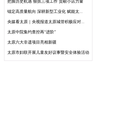
把握历史机遇 狠抓三项工作 贡献小店力量
锚定高质量航向 深耕新型工业化 赋能太...
央媒看太原｜央视报道太原城管积极应对...
太原中院集约查控再“进阶”
太原六大非遗项目亮相新疆
太原市妇联开展儿童友好议事暨安全体验活动