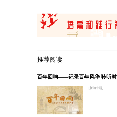
推荐阅读
百年回响——记录百年风华 聆听
[新闻专题]