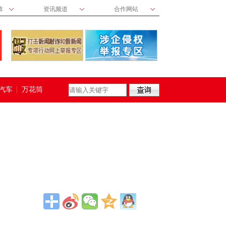
阵
资讯频道
合作网站
汽车
万花筒