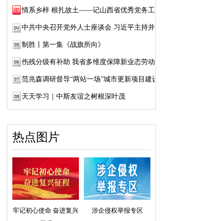
情系乡梓 根扎故土——记山西省优秀党务工作...
中共中央召开党外人士座谈会 习近平主持并发...
制胜丨第一集《战旗所向》
伤残分级有补助 我省多维度保障新业态劳动者...
范兆森调研督导“两站一场”城市更新项目建设
天天学习｜中斯友谊之树根深叶茂
热点图片
牢记初心使命 奋进复兴
涉企侵权举报专区