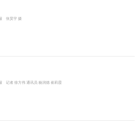
报 张昊宇 摄
 记者 徐方伟 通讯员 杨润德 崔莉霞