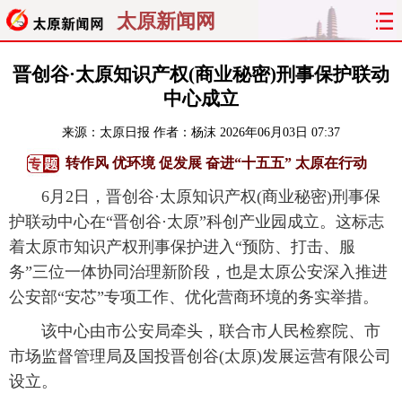
太原新闻网
首页
聚焦
太原
山西
晋创谷·太原知识产权(商业秘密)刑事保护联动
中心成立
经济
关注
文明
出行
来源：
太原日报
作者：杨沫
2026年06月03日 07:37
纵横
曝光
综合
专题
转作风 优环境 促发展 奋进“十五五” 太原在行动
6月2日，晋创谷·太原知识产权(商业秘密)刑事保
旅游
理财
政务
教育
护联动中心在“晋创谷·太原”科创产业园成立。这标志
着太原市知识产权刑事保护进入“预防、打击、服
看天下
晋月读
最太原
网罗民生
务”三位一体协同治理新阶段，也是太原公安深入推进
太原日报
太原晚报
热评
社区
公安部“安芯”专项工作、优化营商环境的务实举措。
该中心由市公安局牵头，联合市人民检察院、市
市场监督管理局及国投晋创谷(太原)发展运营有限公司
设立。