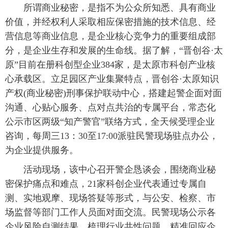
所谓商业秘密，是指不为公众所知悉、具有商业
价值，并经权利人采取相应保密措施的技术信息、经
营信息等商业信息，是企业核心竞争力的重要组成部
分，是企业生存和发展的生命线。据了解，“晋创谷·太
原”目前在册科创型企业384家，是太原市科创产业核
心承载区。立足园区产业集聚特点，晋创谷·太原知识
产权(商业秘密)刑事保护联动中心，搭建起警企面对面
沟通、心贴心服务、点对点共治的专属平台，常态化
公示市区两级“知产警官”联络方式，全天候受理企业
咨询，每周三13：30至17:00派驻民警现场驻点办公，
为企业提供服务。
活动现场，该中心召开警企恳谈会，围绕商业秘
密保护痛点和难点，21家科创企业代表通过专属自
测、实地观摩、现场答疑等形式，与公安、检察、市
场监督等部门工作人员面对面交流。民警现场公示各
企业风险自测结果，梳理行业共性问题，精准回应企