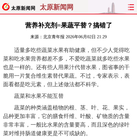
太原新闻网
首页
聚焦
太原
山西
营养补充剂=果蔬平替？搞错了
来源：
北京青年报
2026年06月02日 21:29
经济
关注
文明
出行
适量多吃些蔬菜水果有助健康，但不少人觉得吃
纵横
曝光
综合
专题
菜和吃水果营养都差不多，不爱吃蔬菜就多吃些水果
也是一样的。还有些人用果汁代替水果，图省事的干
旅游
理财
政务
教育
脆用一片复合维生素替代果蔬。不过，专家表示，表
面看都是吃元素，但上述做法都不科学。
看天下
晋月读
最太原
网罗民生
蔬菜和水果不能互替
太原日报
太原晚报
热评
社区
蔬菜的种类涵盖植物的根、茎、叶、花、果实，
品种更加丰富，它的膳食纤维、叶酸、矿物质的含量
非常丰富，一般比水果的含量要高，而且深色的绿叶
菜对维持肠道健康更是不可或缺的。