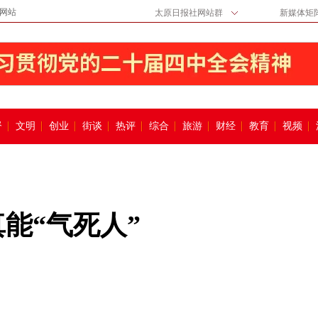
网站
太原日报社网站群
新媒体矩
督
文明
创业
街谈
热评
综合
旅游
财经
教育
视频
能“气死人”