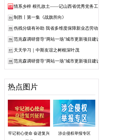
情系乡梓 根扎故土——记山西省优秀党务工作...
制胜丨第一集《战旗所向》
伤残分级有补助 我省多维度保障新业态劳动者...
范兆森调研督导“两站一场”城市更新项目建设
天天学习｜中斯友谊之树根深叶茂
范兆森调研督导“两站一场”城市更新项目建设
热点图片
牢记初心使命 奋进复兴
涉企侵权举报专区