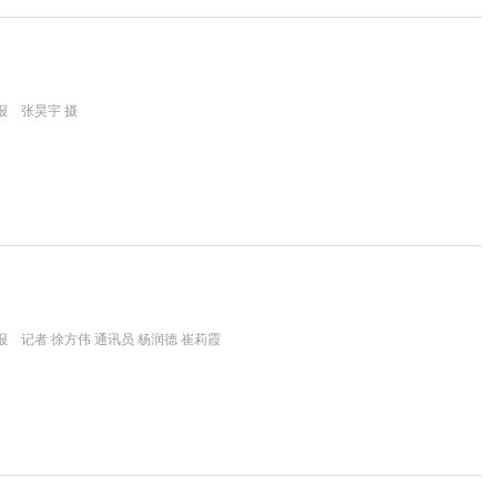
报 张昊宇 摄
 记者 徐方伟 通讯员 杨润德 崔莉霞