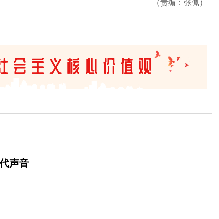
（责编：张佩）
时代声音