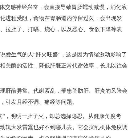
体交感神经兴奋，会直接导致胃肠蠕动减慢，消化液
化进程受阻，食物在胃肠道内停留过久，会出现发
、拉肚子、打嗝、烧心，以及恶心、食欲下降等表
爱生气的人“肝火旺盛”，这是因为情绪激动影响了
相关酶的活性，降低肝脏正常代谢效率，长此以往会
肝酶异常、代谢紊乱，罹患脂肪肝、肝炎的风险会
，引发月经不调、痛经等问题。
”，明明一肚子火，却总选择隐忍。从健康角度考
动辄大发雷霆也好不到哪儿去。它会扰乱机体免疫调