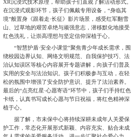
XR沉浸式技术原理，帮助孩子们直观了解活动形式。
在沉浸式观影环节，孩子们佩戴专用设备，“身临其
境”般置身《跟着走·长征》影片场景，感受红军翻雪
山、过草地的艰苦卓绝与顽强意志，潜移默化地接受
红色洗礼，让崇高理想与坚定信仰深植于心。
“智慧护盾·安全小课堂”聚焦青少年成长需求，围
绕校园边界认知、网络文明规范、自我保护技巧、法
治认知误区等核心内容展开专题讲解，向孩子们普及
实用的安全与法治知识。孩子们积极参与互动，在轻
松的氛围中增强了安全防护意识、提升了法治素养。
最后的“点亮红星·心愿寄语”环节中，孩子们手持红色
卡纸，认真书写成长心愿与节日祝福，将红色精神深
植于心。
据了解，市未保中心将持续深耕未成年人关爱保
护工作，常态化开展形式新颖、内容充实、贴合未成
年人需求的关爱服务活动，进一步汇聚社会爱心力