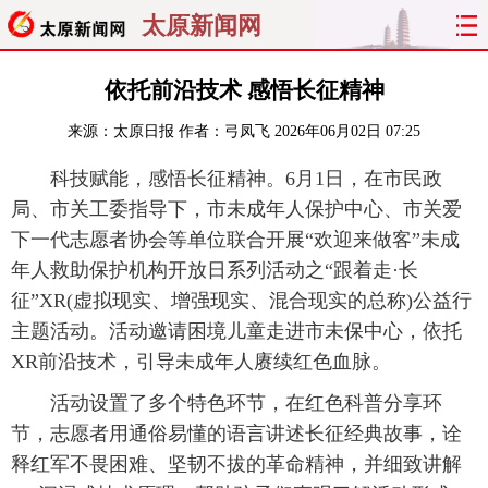
太原新闻网
首页
聚焦
太原
山西
依托前沿技术 感悟长征精神
来源：
太原日报
作者：弓凤飞
2026年06月02日 07:25
经济
关注
文明
出行
科技赋能，感悟长征精神。6月1日，在市民政
纵横
曝光
综合
专题
局、市关工委指导下，市未成年人保护中心、市关爱
下一代志愿者协会等单位联合开展“欢迎来做客”未成
旅游
理财
政务
教育
年人救助保护机构开放日系列活动之“跟着走·长
征”XR(虚拟现实、增强现实、混合现实的总称)公益行
看天下
晋月读
最太原
网罗民生
主题活动。活动邀请困境儿童走进市未保中心，依托
太原日报
太原晚报
热评
社区
XR前沿技术，引导未成年人赓续红色血脉。
活动设置了多个特色环节，在红色科普分享环
节，志愿者用通俗易懂的语言讲述长征经典故事，诠
释红军不畏困难、坚韧不拔的革命精神，并细致讲解