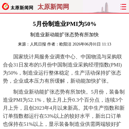
太原新闻网
首页
聚焦
太原
山西
5月份制造业PMI为50%
制造业新动能扩张态势有所加快
经济
关注
文明
出行
来源：
人民日报
作者：欧阳洁
2026年06月01日 11:13
纵横
曝光
综合
专题
国家统计局服务业调查中心、中国物流与采购联
合会31日发布的5月份中国制造业采购经理指数(PMI)
旅游
理财
政务
教育
为50%，制造业运行整体稳定，生产活动保持扩张态
看天下
晋月读
最太原
网罗民生
势，企业成本压力有所缓解，新动能加快扩张。
制造业新动能扩张态势有所加快。5月份，装备制
太原日报
太原晚报
热评
社区
造业PMI为52.1%，较上月上升0.3个百分点，连续3个
月上升，且创2023年4月以来新高。其中生产指数和新
订单指数都运行在53%以上的较好水平，新出口订单
也保持在51%以上，显示装备制造业供需两端较好扩