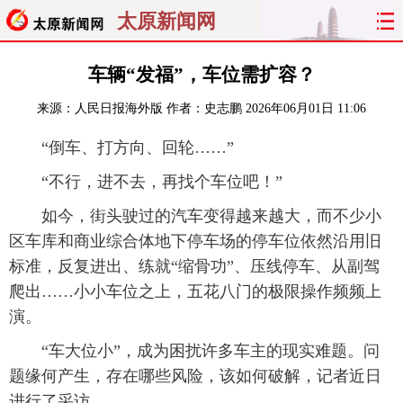
太原新闻网
首页
聚焦
太原
山西
车辆“发福”，车位需扩容？
来源：
人民日报海外版
作者：史志鹏
2026年06月01日 11:06
经济
关注
文明
出行
“倒车、打方向、回轮……”
纵横
曝光
综合
专题
“不行，进不去，再找个车位吧！”
旅游
理财
政务
教育
如今，街头驶过的汽车变得越来越大，而不少小
区车库和商业综合体地下停车场的停车位依然沿用旧
看天下
晋月读
最太原
网罗民生
标准，反复进出、练就“缩骨功”、压线停车、从副驾
爬出……小小车位之上，五花八门的极限操作频频上
太原日报
太原晚报
热评
社区
演。
“车大位小”，成为困扰许多车主的现实难题。问
题缘何产生，存在哪些风险，该如何破解，记者近日
进行了采访。