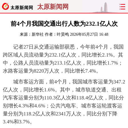
太原新闻网
首页
聚焦
太原
山西
前4个月我国交通出行人数为232.1亿人次
来源：
新华社
作者：叶昊鸣
2026年05月27日 16:48
经济
关注
文明
出行
记者27日从交通运输部获悉，今年前4个月，我国
纵横
曝光
综合
专题
跨区域人员流动量为232.1亿人次，同比增长2.1%。其
中，公路人员流动量为213.1亿人次，同比增长1.7%；
旅游
理财
政务
教育
水路客运量为8220万人次，同比增长7.4%。
看天下
晋月读
最太原
网罗民生
城市客运方面，前4个月，我国城市客运量为347.2
亿人次，同比增长1.6%。其中，城市轨道交通、出租
太原日报
太原晚报
热评
社区
汽车客运量分别为110.3亿人次和118.4亿人次，同比分
别增长4.3%和4.6%；公共汽电车、城市客运轮渡客运
量分别为118.2亿人次和2341万人次，同比分别下降
3.4%和3.7%。