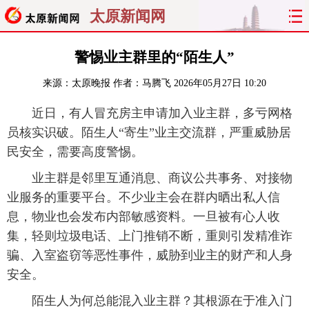
太原新闻网
首页
聚焦
太原
山西
警惕业主群里的“陌生人”
来源：
太原晚报
作者：马腾飞
2026年05月27日 10:20
经济
关注
文明
出行
近日，有人冒充房主申请加入业主群，多亏网格
纵横
曝光
综合
专题
员核实识破。陌生人“寄生”业主交流群，严重威胁居
民安全，需要高度警惕。
旅游
理财
政务
教育
业主群是邻里互通消息、商议公共事务、对接物
看天下
晋月读
最太原
网罗民生
业服务的重要平台。不少业主会在群内晒出私人信
息，物业也会发布内部敏感资料。一旦被有心人收
太原日报
太原晚报
热评
社区
集，轻则垃圾电话、上门推销不断，重则引发精准诈
骗、入室盗窃等恶性事件，威胁到业主的财产和人身
安全。
陌生人为何总能混入业主群？其根源在于准入门