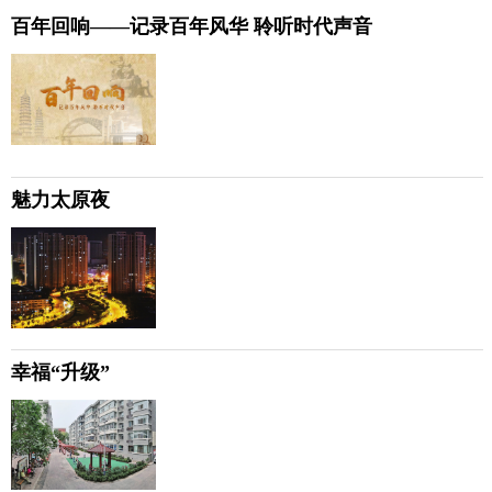
百年回响——记录百年风华 聆听时代声音
魅力太原夜
幸福“升级”