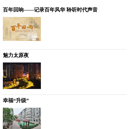
百年回响——记录百年风华 聆听时代声音
魅力太原夜
幸福“升级”