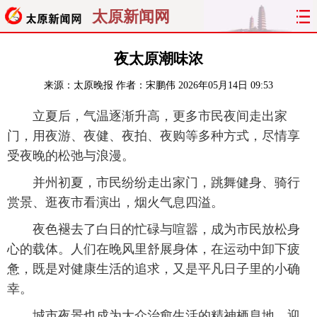
太原新闻网
首页
聚焦
太原
山西
夜太原潮味浓
来源：
太原晚报
作者：宋鹏伟
2026年05月14日 09:53
经济
关注
文明
出行
立夏后，气温逐渐升高，更多市民夜间走出家
纵横
曝光
综合
专题
门，用夜游、夜健、夜拍、夜购等多种方式，尽情享
受夜晚的松弛与浪漫。
旅游
理财
政务
教育
并州初夏，市民纷纷走出家门，跳舞健身、骑行
看天下
晋月读
最太原
网罗民生
赏景、逛夜市看演出，烟火气息四溢。
夜色褪去了白日的忙碌与喧嚣，成为市民放松身
太原日报
太原晚报
热评
社区
心的载体。人们在晚风里舒展身体，在运动中卸下疲
惫，既是对健康生活的追求，又是平凡日子里的小确
幸。
城市夜景也成为大众治愈生活的精神栖息地。迎