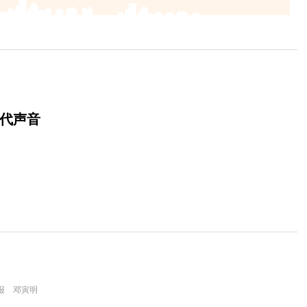
时代声音
报 邓寅明