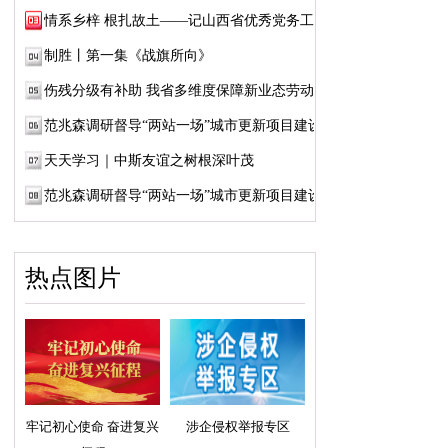
情系乡梓 根扎故土——记山西省优秀党务工作...
制胜丨第一集《战旗所向》
伤残分级有补助 我省多维度保障新业态劳动者...
范兆森调研督导“两站一场”城市更新项目建设
天天学习｜中斯友谊之树根深叶茂
范兆森调研督导“两站一场”城市更新项目建设
热点图片
牢记初心使命 奋进复兴
涉企侵权举报专区