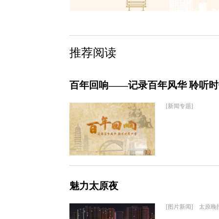
推荐阅读
百年回响——记录百年风华 聆听
[新闻专题]
魅力太原夜
[图片新闻] 太原晚