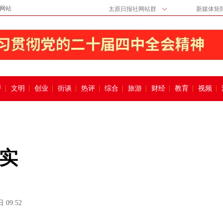
网站
太原日报社网站群
新媒体矩
督
文明
创业
街谈
热评
综合
旅游
财经
教育
视频
实
 09:52