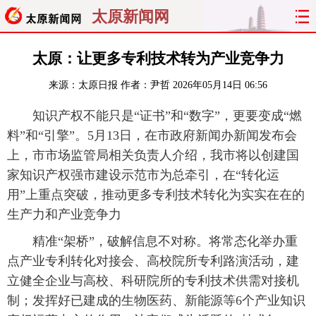
太原新闻网
首页
聚焦
太原
山西
太原：让更多专利技术转为产业竞争力
来源：
太原日报
作者：尹哲
2026年05月14日 06:56
经济
关注
文明
出行
知识产权不能只是“证书”和“数字”，更要变成“燃
纵横
曝光
综合
专题
料”和“引擎”。5月13日，在市政府新闻办新闻发布会
上，市市场监管局相关负责人介绍，我市将以创建国
旅游
理财
政务
教育
家知识产权强市建设示范市为总牵引，在“转化运
用”上重点突破，推动更多专利技术转化为实实在在的
看天下
晋月读
最太原
网罗民生
生产力和产业竞争力
太原日报
太原晚报
热评
社区
精准“架桥”，破解信息不对称。将常态化举办重
点产业专利转化对接会、高校院所专利路演活动，建
立健全企业与高校、科研院所的专利技术供需对接机
制；发挥好已建成的生物医药、新能源等6个产业知识