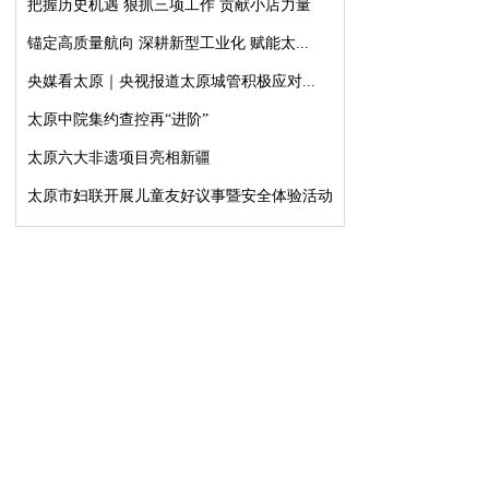
把握历史机遇 狠抓三项工作 贡献小店力量
锚定高质量航向 深耕新型工业化 赋能太...
央媒看太原｜央视报道太原城管积极应对...
太原中院集约查控再“进阶”
太原六大非遗项目亮相新疆
太原市妇联开展儿童友好议事暨安全体验活动