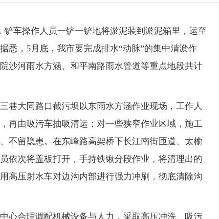
，铲车操作人员一铲一铲地将淤泥装到淤泥箱里，运至
据悉，5月底，我市要完成排水“动脉”的集中清淤作
院沙河雨水方涵、和平南路雨水管道等重点地段共计
巷大同路口截污坝以东雨水方涵作业现场，工作人
，再由吸污车抽吸清运；对一些狭窄作业区域，施工
、不留隐患。在东峰路高架桥下长江南街匝道、太榆
员依次将盖板打开，手持铁锹分段作业，将清理出的
用高压射水车对边沟内部进行强力冲刷，彻底清除沟
心合理调配机械设备与人力，采取高压冲洗、吸污