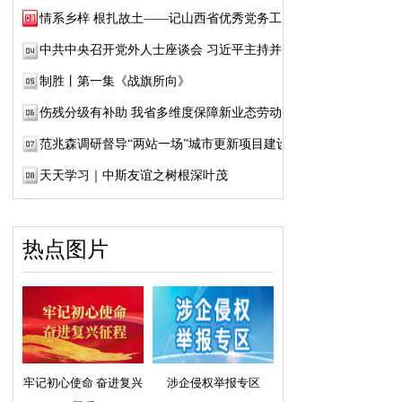
情系乡梓 根扎故土——记山西省优秀党务工作...
中共中央召开党外人士座谈会 习近平主持并发...
制胜丨第一集《战旗所向》
伤残分级有补助 我省多维度保障新业态劳动者...
范兆森调研督导“两站一场”城市更新项目建设
天天学习｜中斯友谊之树根深叶茂
热点图片
牢记初心使命 奋进复兴
涉企侵权举报专区