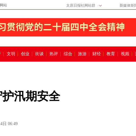
网站
太原日报社网站群
新媒体矩
督
文明
创业
街谈
热评
综合
旅游
财经
教育
视频
守护汛期安全
4日 06:49