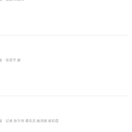
报 张昊宇 摄
 记者 徐方伟 通讯员 杨润德 崔莉霞