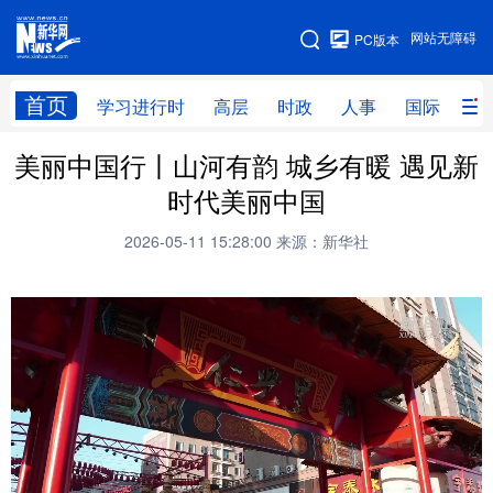
手机版
网站无障碍
PC版本
网站地图
首页
学习进行时
高层
时政
人事
国际
财
美丽中国行丨山河有韵 城乡有暖 遇见新
学习进行时
高层
时政
人事
时代美丽中国
国际
财经
网评
港澳
2026-05-11 15:28:00
来源：新华社
台湾
思客智库
全球连线
教育
科技
科创
量子
体育
文化
书画
健康
军事
访谈
视频
图片
政务
法律
中央文件
金融
汽车
食品
人居
信息化
数字经济