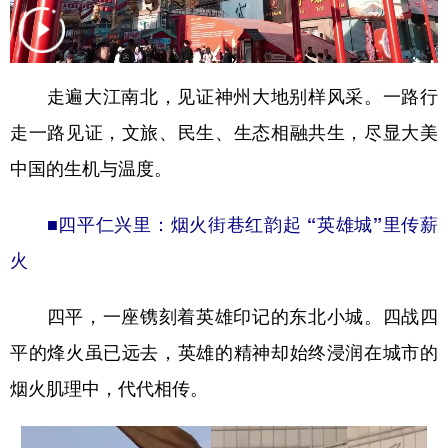
学术中国
乡村振兴
银龄
溯源中国
城市
旅游
能源
会展
走遍大江南北，见证神州大地别样风采。一路行
彩票
娱乐
时尚
悦读
走一路见证，文旅、民生、生态相融共生，尽显大美
公益
一带一路
亚太网
上市公司
中国的生机与温度。
文化产业
■四平仁兴里：烟火街巷红韵起 “英雄城”里传薪
火
地方频道
四平，一座镌刻着英雄印记的东北小城。四战四
北京
天津
河北
山西
平的烽火虽已远去，英雄的精神却始终浸润在城市的
辽宁
吉林
上海
江苏
烟火肌理中，代代相传。
浙江
安徽
福建
江西