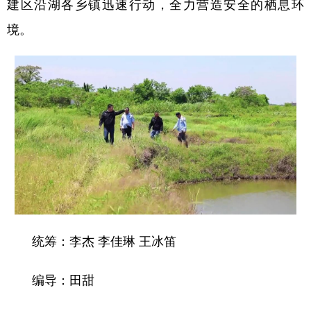
建区沿湖各乡镇迅速行动，全力营造安全的栖息环
境。
统筹：李杰 李佳琳 王冰笛
编导：田甜