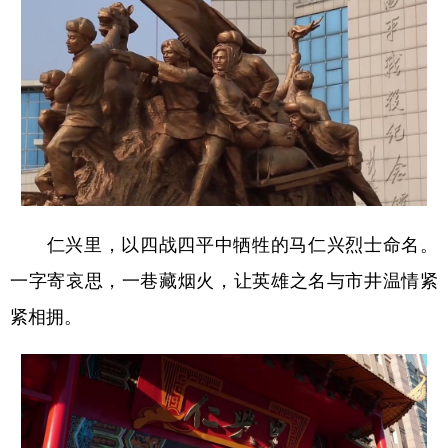
山东
河南
湖北
湖南
广东
广西
海南
重庆
四川
贵州
云南
西藏
陕西
甘肃
青海
宁夏
新疆
内蒙古
黑龙江
仁兴里，以四战四平中牺牲的马仁兴烈士命名。
多语种频道
一字寄哀思，一巷藏烟火，让英雄之名与市井温情紧
English
Español
Français
عربى
紧相拥。
Русский язык
日本語
한국어
Deutsch
Português