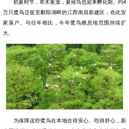
初夏时节，草木葱茏，夏候鸟也迎来孵化期。约4
万只鹭鸟迁徙至鄱阳湖畔的江西南昌新建区，在此安
家落户。与往年相比，今年鹭鸟栖息地范围持续扩
大。
为保障这些鹭鸟在本地住得安心、吃得舒心，新