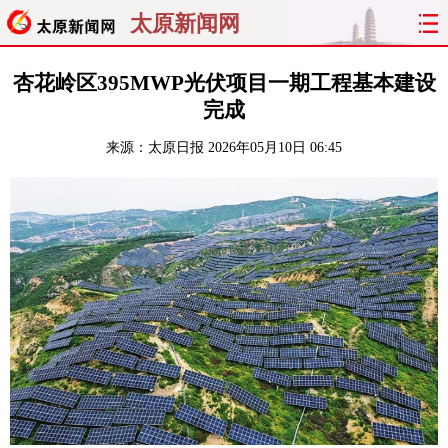
太原新闻网
首页
聚焦
太原
山西
杏花岭区395MWP光伏项目一期工程基本建设
完成
经济
关注
文明
出行
来源：
太原日报
2026年05月10日 06:45
纵横
曝光
综合
专题
旅游
理财
政务
教育
看天下
晋月读
最太原
网罗民生
太原日报
太原晚报
热评
社区