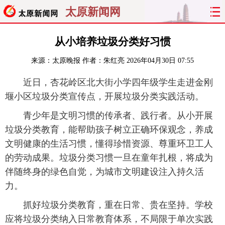
太原新闻网
首页
聚焦
太原
山西
从小培养垃圾分类好习惯
来源：
太原晚报
作者：朱红亮
2026年04月30日 07:55
经济
关注
文明
出行
近日，杏花岭区北大街小学四年级学生走进金刚
纵横
曝光
综合
专题
堰小区垃圾分类宣传点，开展垃圾分类实践活动。
旅游
理财
政务
教育
青少年是文明习惯的传承者、践行者。从小开展
垃圾分类教育，能帮助孩子树立正确环保观念，养成
看天下
晋月读
最太原
网罗民生
文明健康的生活习惯，懂得珍惜资源、尊重环卫工人
的劳动成果。垃圾分类习惯一旦在童年扎根，将成为
太原日报
太原晚报
热评
社区
伴随终身的绿色自觉，为城市文明建设注入持久活
力。
抓好垃圾分类教育，重在日常、贵在坚持。学校
应将垃圾分类纳入日常教育体系，不局限于单次实践