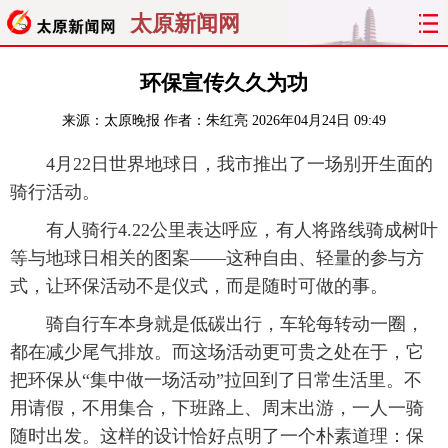
太原新闻网
首页
聚焦
太原
山西
环保宣传久久为功
来源：
太原晚报
作者：朱红亮
2026年04月24日 09:49
经济
关注
文明
出行
4月22日世界地球日，我市推出了一场别开生面的
纵横
曝光
综合
专题
骑行活动。
旅游
理财
政务
教育
有人骑行4.22公里表达呼应，有人将路线骑成树叶
等与地球日相关的图案——这种自由、轻量的参与方
看天下
晋月读
最太原
网罗民生
式，让环保活动不是仪式，而是随时可做的事。
骑自行车本身就是低碳出行，车轮每转动一圈，
太原日报
太原晚报
热评
社区
都在减少尾气排放。而这场活动更可贵之处在于，它
把环保从“集中做一场活动”拉回到了日常生活里。不
用请假，不用集合，下班路上、周末出游，一人一骑
随时出发。这样的设计恰好点明了一个朴素道理：保