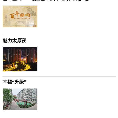
魅力太原夜
幸福“升级”