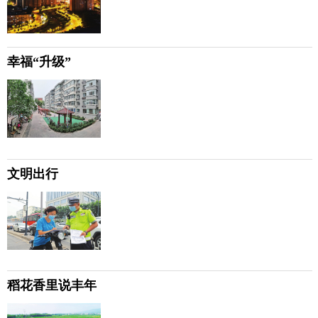
幸福“升级”
文明出行
稻花香里说丰年