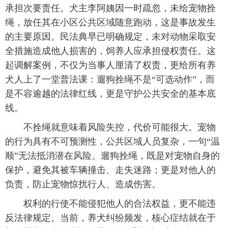
承担次要责任。犬主李阿姨因一时疏忽，未给宠物拴
绳，放任其在小区公共区域随意跑动，这是事故发生
的主要原因。民法典早已明确规定，未对动物采取安
全措施造成他人损害的，饲养人应承担侵权责任。这
起调解案例，不仅为当事人厘清了权责，更给所有养
犬人上了一堂普法课：遛狗拴绳不是“可选动作”，而
是不容逾越的法律红线，更是守护公共安全的基本底
线。
不拴绳就意味着风险失控，代价可能很大。宠物
的行为具有不可预测性，公共区域人员复杂，一句“温
顺”无法抵消潜在风险。遛狗拴绳，既是对宠物自身的
保护，避免其被车辆撞击、走失迷路；更是对他人的
负责，防止宠物惊扰行人、造成伤害。
权利的行使不能侵犯他人的合法权益，更不能违
反法律规定。当前，养犬纠纷频发，核心症结就在于