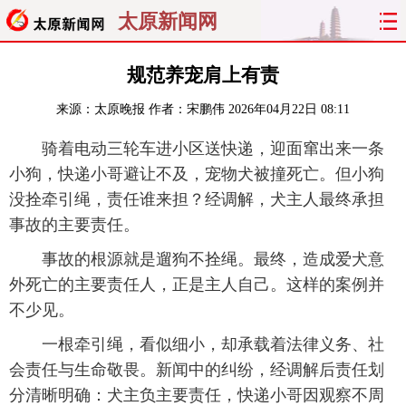
太原新闻网
首页
聚焦
太原
山西
规范养宠肩上有责
来源：
太原晚报
作者：宋鹏伟
2026年04月22日 08:11
经济
关注
文明
出行
骑着电动三轮车进小区送快递，迎面窜出来一条
纵横
曝光
综合
专题
小狗，快递小哥避让不及，宠物犬被撞死亡。但小狗
没拴牵引绳，责任谁来担？经调解，犬主人最终承担
旅游
理财
政务
教育
事故的主要责任。
看天下
晋月读
最太原
网罗民生
事故的根源就是遛狗不拴绳。最终，造成爱犬意
外死亡的主要责任人，正是主人自己。这样的案例并
太原日报
太原晚报
热评
社区
不少见。
一根牵引绳，看似细小，却承载着法律义务、社
会责任与生命敬畏。新闻中的纠纷，经调解后责任划
分清晰明确：犬主负主要责任，快递小哥因观察不周