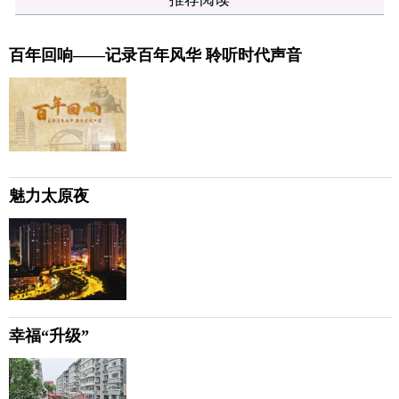
百年回响——记录百年风华 聆听时代声音
魅力太原夜
幸福“升级”