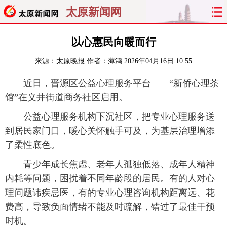
太原新闻网
首页
聚焦
太原
山西
以心惠民向暖而行
来源：
太原晚报
作者：薄鸿
2026年04月16日 10:55
经济
关注
文明
出行
近日，晋源区公益心理服务平台——“新侨心理茶
纵横
曝光
综合
专题
馆”在义井街道商务社区启用。
旅游
理财
政务
教育
公益心理服务机构下沉社区，把专业心理服务送
到居民家门口，暖心关怀触手可及，为基层治理增添
看天下
晋月读
最太原
网罗民生
了柔性底色。
青少年成长焦虑、老年人孤独低落、成年人精神
太原日报
太原晚报
热评
社区
内耗等问题，困扰着不同年龄段的居民。有的人对心
理问题讳疾忌医，有的专业心理咨询机构距离远、花
费高，导致负面情绪不能及时疏解，错过了最佳干预
时机。