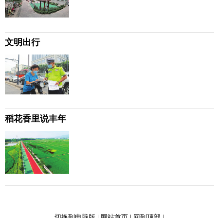
文明出行
稻花香里说丰年
切换到电脑版
|
网站首页
|
回到顶部
|