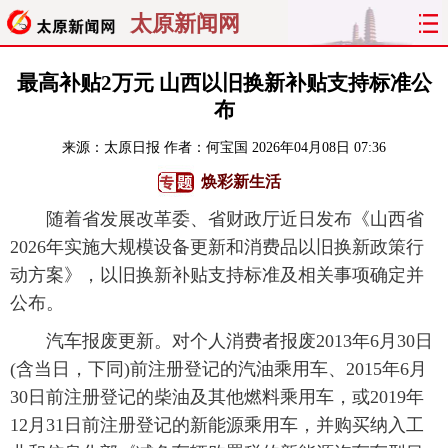
太原新闻网
首页
聚焦
太原
山西
最高补贴2万元 山西以旧换新补贴支持标准公
布
经济
关注
文明
出行
来源：
太原日报
作者：何宝国
2026年04月08日 07:36
纵横
曝光
综合
专题
焕彩新生活
随着省发展改革委、省财政厅近日发布《山西省
旅游
理财
政务
教育
2026年实施大规模设备更新和消费品以旧换新政策行
动方案》，以旧换新补贴支持标准及相关事项确定并
看天下
晋月读
最太原
网罗民生
公布。
太原日报
太原晚报
热评
社区
汽车报废更新。对个人消费者报废2013年6月30日
(含当日，下同)前注册登记的汽油乘用车、2015年6月
30日前注册登记的柴油及其他燃料乘用车，或2019年
12月31日前注册登记的新能源乘用车，并购买纳入工