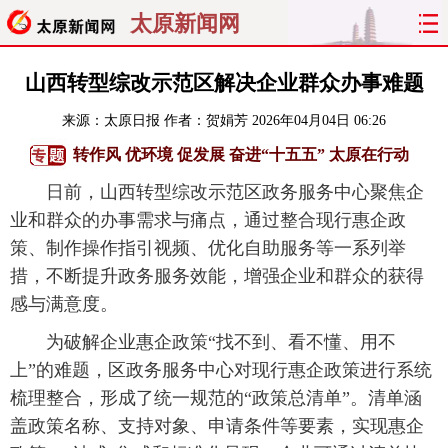
太原新闻网
首页
聚焦
太原
山西
山西转型综改示范区解决企业群众办事难题
来源：
太原日报
作者：贺娟芳
2026年04月04日 06:26
经济
关注
文明
出行
转作风 优环境 促发展 奋进“十五五” 太原在行动
纵横
曝光
综合
专题
日前，山西转型综改示范区政务服务中心聚焦企
业和群众的办事需求与痛点，通过整合现行惠企政
旅游
理财
政务
教育
策、制作操作指引视频、优化自助服务等一系列举
措，不断提升政务服务效能，增强企业和群众的获得
看天下
晋月读
最太原
网罗民生
感与满意度。
太原日报
太原晚报
热评
社区
为破解企业惠企政策“找不到、看不懂、用不
上”的难题，区政务服务中心对现行惠企政策进行系统
梳理整合，形成了统一规范的“政策总清单”。清单涵
盖政策名称、支持对象、申请条件等要素，实现惠企