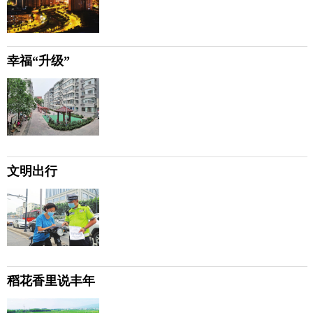
幸福“升级”
文明出行
稻花香里说丰年