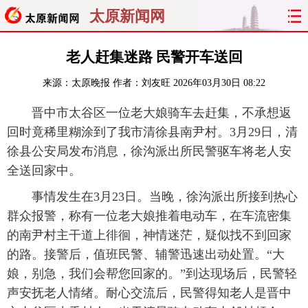
太原新闻网
首页
聚焦
太原
山西
老人赶集迷路 民警开车送回
来源：
太原晚报
作者：刘友旺
2026年03月30日 08:22
经济
关注
文明
出行
晋中市太谷区一位老大娘骑车去赶集，不承想返
纵横
曝光
综合
专题
回时竟稀里糊涂到了我市清徐县南尹村。3月29日，清
徐县公安局发布消息，徐沟派出所民警驱车将老人安
旅游
理财
政务
教育
全送回家中。
看天下
晋月读
最太原
网罗民生
事情发生在3月23日。当晚，徐沟派出所接到热心
群众报警，称有一位老大娘推着电动车，在车流密集
太原日报
太原晚报
热评
社区
的南尹村主干道上徘徊，神情迷茫，疑似找不到回家
的路。接警后，值班民警、辅警迅速出动处置。“大
娘，别急，我们会帮您回家的。”到达现场后，民警轻
声安抚老人情绪。耐心交流后，民警得知老人是晋中