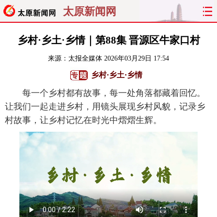
太原新闻网
首页
聚焦
太原
山西
乡村·乡土·乡情｜第88集 晋源区牛家口村
来源：
太报全媒体
2026年03月29日 17:54
经济
关注
文明
出行
乡村·乡土·乡情
纵横
曝光
综合
专题
每一个乡村都有故事，每一处角落都藏着回忆。
让我们一起走进乡村，用镜头展现乡村风貌，记录乡
旅游
理财
政务
教育
村故事，让乡村记忆在时光中熠熠生辉。
看天下
晋月读
最太原
网罗民生
太原日报
太原晚报
热评
社区