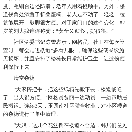
度、粗细合适还防滑，老年人用着挺顺手。另外，楼
道拐角处添置了折叠座椅。老人走不动了，轻轻一拉
就能展开，歇脚很方便。对于家门口的这个变化，82
岁的刘大娘连连称赞：“安全又贴心，好得很。”
社区党委书记陈雪表示，网格员、社工在每次巡
查时，都会走进楼道“多看几眼”，确保这些便民设施
无损坏，并且安排了楼栋长日常维护卫生，让这份便
利保持下去。
清空杂物
“大家搭把手，把这些纸箱先搬下去，楼道畅通
了，出入都方便。”网格员贾丽一边动员，一边帮助居
民搬运。连续3天，玉园南社区联合物业，对小区楼道
的杂物进行了集中清理。
“大娘，这几个花盆摆在楼道不合适，邻居们意见