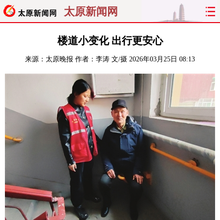
太原新闻网
首页
聚焦
太原
山西
楼道小变化 出行更安心
来源：
太原晚报
作者：李涛 文/摄
2026年03月25日 08:13
经济
关注
文明
出行
纵横
曝光
综合
专题
旅游
理财
政务
教育
看天下
晋月读
最太原
网罗民生
太原日报
太原晚报
热评
社区