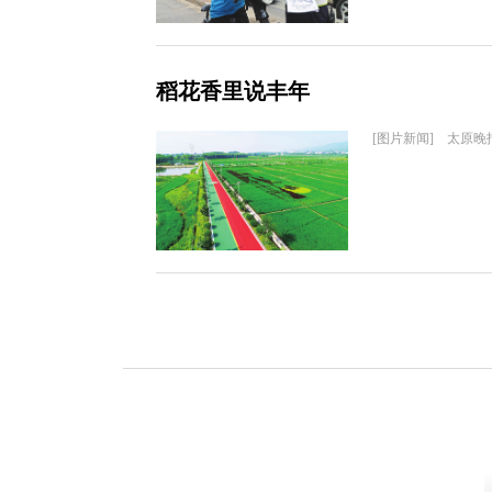
稻花香里说丰年
[图片新闻] 太原晚报