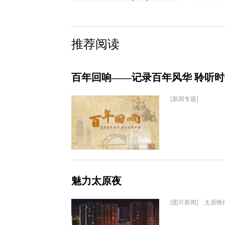
推荐阅读
百年回响——记录百年风华 聆听
[新闻专题]
魅力太原夜
[图片新闻] 太原晚