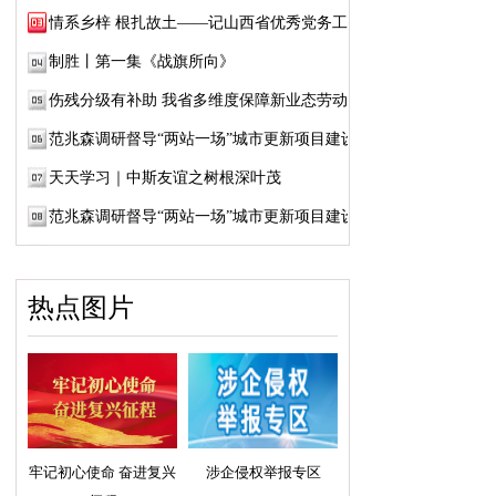
情系乡梓 根扎故土——记山西省优秀党务工作...
制胜丨第一集《战旗所向》
伤残分级有补助 我省多维度保障新业态劳动者...
范兆森调研督导“两站一场”城市更新项目建设
天天学习｜中斯友谊之树根深叶茂
范兆森调研督导“两站一场”城市更新项目建设
热点图片
牢记初心使命 奋进复兴
涉企侵权举报专区