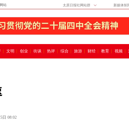
网站
太原日报社网站群
新媒体矩
督
文明
创业
街谈
热评
综合
旅游
财经
教育
视频
速
5日 08:02