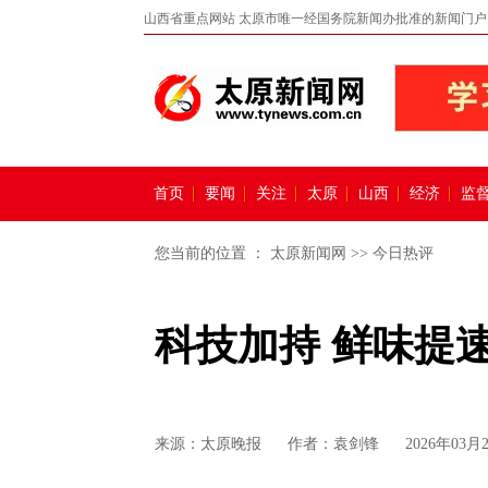
山西省重点网站 太原市唯一经国务院新闻办批准的新闻门户
首页
要闻
关注
太原
山西
经济
监
您当前的位置 ：
太原新闻网
>>
今日热评
科技加持 鲜味提
来源：
太原晚报
作者：袁剑锋
2026年03月2