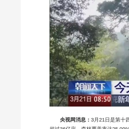
财经
教育
乡村振兴
生态环境
一带一路
大国智造
大国展会
大国保险
云顶对话
CCTV.节目官网
直播
节目单
栏目
片库
央视网消息：
3月21日是第