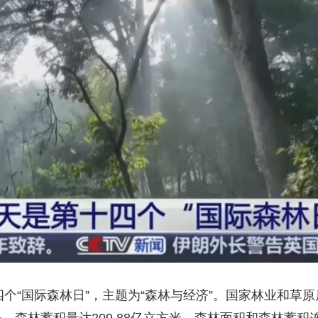
央博
非遗
文化
旅游
科普
健康
乐龄
阅读
云起
超级工厂
智敬中国
全民健康
颜选攻略
海洋
热播榜
总台企业白名单
十四个“国际森林日”，主题为“森林与经济”。国家林业和