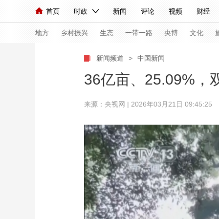
首页
时政
新闻
评论
视频
财经
人民领袖习近平
直播
海外频道
片库
iPanda
栏目大全
联播+
English
中国领导人
节目单
Монгол
听音
央视快评
微视频
习
地方
乡村振兴
生态
一带一路
央博
文化
新闻频道
>
中国新闻
总台春晚
网络春晚
共产党员网
秧纪录
36亿亩、25.09
来源：央视网 | 2026年03月21日 09:45:25
新闻
国内
国际
评论
经济
军事
人民领袖习近平
联播+
热解读
天天学习
视频
小央视频
小央直播
直播中国
熊猫
现场
前线
比划
快看
蓝海中国
新兵
体育
直播
竞猜
2026年世界杯
2026
VIP会员
CCTV奥林匹克频道
生活体育大会