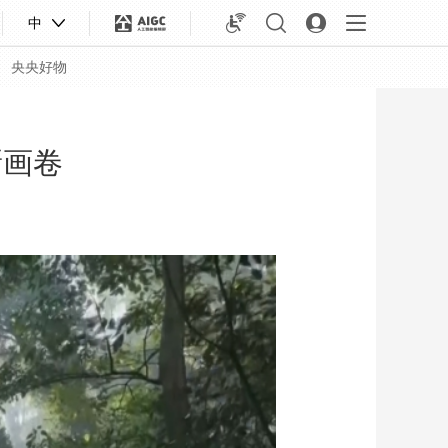
中
央央好物
新画卷
合体育
亚冬会