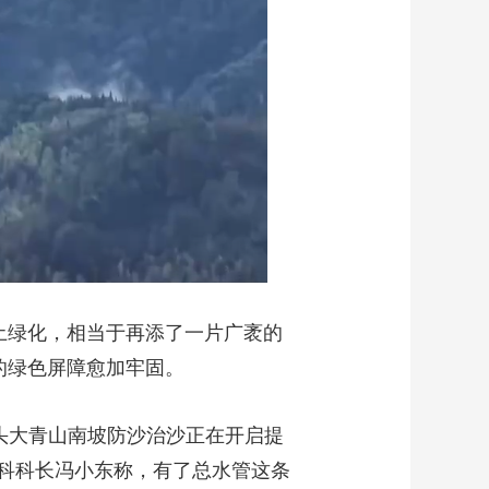
国土绿化，相当于再添了一片广袤的
方的绿色屏障愈加牢固。
头大青山南坡防沙治沙正在开启提
科科长冯小东称，有了总水管这条