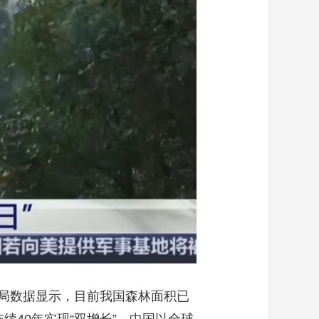
艺术
汽车
数智
5G
产业+
时尚
天气
才艺
网展
央央好物
草原局数据显示，目前我国森林面积已