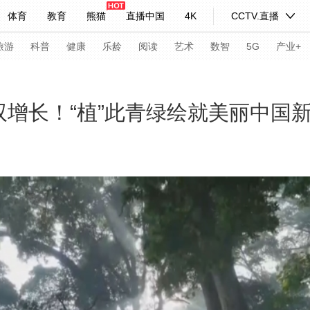
体育
教育
熊猫
直播中国
4K
CCTV.直播
式妙语
主持人
下载央视影音
热解读
天天学习
旅游
科普
健康
乐龄
阅读
艺术
数智
5G
产业+
纪录片网
国家大剧院
大型活动
%，双增长！“植”此青绿绘就美丽中国
科技
法治
文娱
人物
公益
图片
习式妙语
央视快评
央视网评
光华锐评
锋面
频道
VR/AR
4K专区
全景新闻
请入列
人生第一次
人生第二次
年冬奥会
CBA
NBA
中超
国足
国际足球
网球
综
体育江湖
文化体育
冰雪道路
足球道路