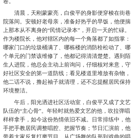
卷。
清晨，天刚蒙蒙亮，白俊平的身影便穿梭在街巷
院落间。安顿好老母亲，准备好热乎的早饭，他便揣
上那本从不离身的“民情记录本”，开启一天的忙碌。
作为楼院长，他对辖区内的每一个角落都了如指掌：
哪家门口的垃圾桶满了、哪栋楼的消防栓松动了、哪
个单元的门禁该维修了，他都记得清清楚楚。遇到陌
生人进院，他总会主动上前询问，仔细核对来意，守
好社区安全的第一道防线；看见楼道里堆放有杂物，
他二话不说，撸起袖子就清理，还不忘提醒居民保持
环境整洁。
午后，阳光洒进社区活动室，白俊平又成了文艺
队伍的“主心骨”。年轻时就热爱文艺的他，吹拉弹唱
样样拿手，如今这份热情依旧不减。日常排练中，他
手把手教居民调整唱腔、把握节奏；节日汇演前，他
带着大家反复打磨节目，从广场舞的队形到戏曲的唱