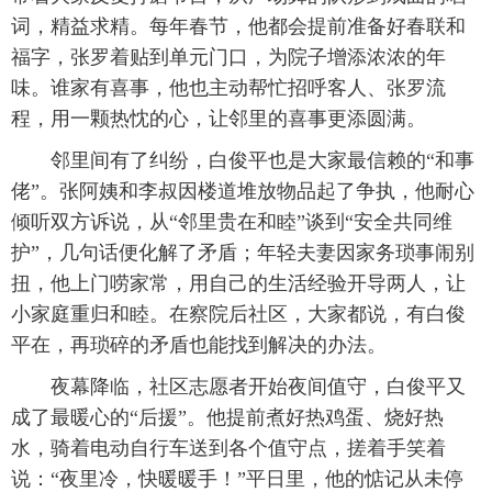
词，精益求精。每年春节，他都会提前准备好春联和
福字，张罗着贴到单元门口，为院子增添浓浓的年
味。谁家有喜事，他也主动帮忙招呼客人、张罗流
程，用一颗热忱的心，让邻里的喜事更添圆满。
邻里间有了纠纷，白俊平也是大家最信赖的“和事
佬”。张阿姨和李叔因楼道堆放物品起了争执，他耐心
倾听双方诉说，从“邻里贵在和睦”谈到“安全共同维
护”，几句话便化解了矛盾；年轻夫妻因家务琐事闹别
扭，他上门唠家常，用自己的生活经验开导两人，让
小家庭重归和睦。在察院后社区，大家都说，有白俊
平在，再琐碎的矛盾也能找到解决的办法。
夜幕降临，社区志愿者开始夜间值守，白俊平又
成了最暖心的“后援”。他提前煮好热鸡蛋、烧好热
水，骑着电动自行车送到各个值守点，搓着手笑着
说：“夜里冷，快暖暖手！”平日里，他的惦记从未停