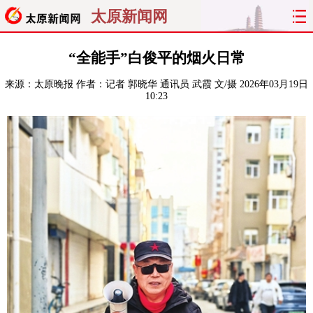
太原新闻网
首页
聚焦
太原
山西
“全能手”白俊平的烟火日常
来源：
太原晚报
作者：记者 郭晓华 通讯员 武霞 文/摄
2026年03月19日
经济
关注
文明
出行
10:23
纵横
曝光
综合
专题
旅游
理财
政务
教育
看天下
晋月读
最太原
网罗民生
太原日报
太原晚报
热评
社区