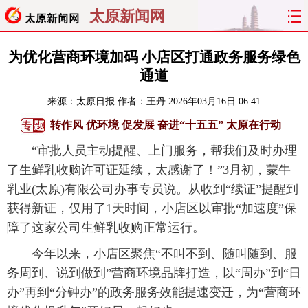
太原新闻网
首页
聚焦
太原
山西
为优化营商环境加码 小店区打通政务服务绿色
通道
经济
关注
文明
出行
来源：
太原日报
作者：王丹
2026年03月16日 06:41
纵横
曝光
综合
专题
转作风 优环境 促发展 奋进“十五五” 太原在行动
“审批人员主动提醒、上门服务，帮我们及时办理
旅游
理财
政务
教育
了生鲜乳收购许可证延续，太感谢了！”3月初，蒙牛
乳业(太原)有限公司办事专员说。从收到“续证”提醒到
看天下
晋月读
最太原
网罗民生
获得新证，仅用了1天时间，小店区以审批“加速度”保
太原日报
太原晚报
热评
社区
障了这家公司生鲜乳收购正常运行。
今年以来，小店区聚焦“不叫不到、随叫随到、服
务周到、说到做到”营商环境品牌打造，以“周办”到“日
办”再到“分钟办”的政务服务效能提速变迁，为“营商环