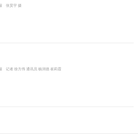
报 张昊宇 摄
 记者 徐方伟 通讯员 杨润德 崔莉霞