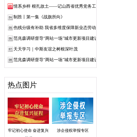
情系乡梓 根扎故土——记山西省优秀党务工作...
制胜丨第一集《战旗所向》
伤残分级有补助 我省多维度保障新业态劳动者...
范兆森调研督导“两站一场”城市更新项目建设
天天学习｜中斯友谊之树根深叶茂
范兆森调研督导“两站一场”城市更新项目建设
热点图片
牢记初心使命 奋进复兴
涉企侵权举报专区