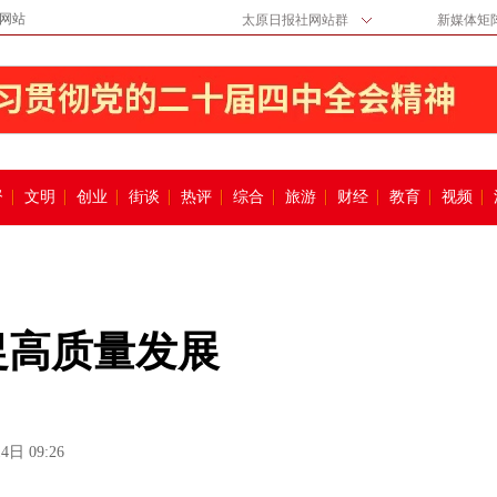
网站
太原日报社网站群
新媒体矩
督
文明
创业
街谈
热评
综合
旅游
财经
教育
视频
促高质量发展
4日 09:26