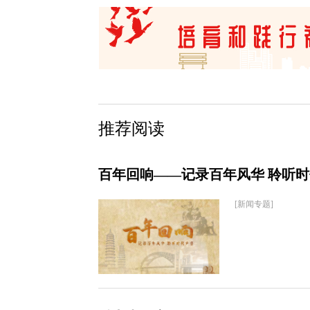
推荐阅读
百年回响——记录百年风华 聆听
[新闻专题]