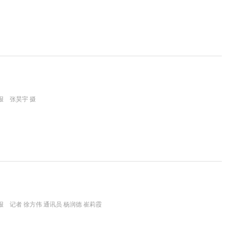
报 张昊宇 摄
 记者 徐方伟 通讯员 杨润德 崔莉霞