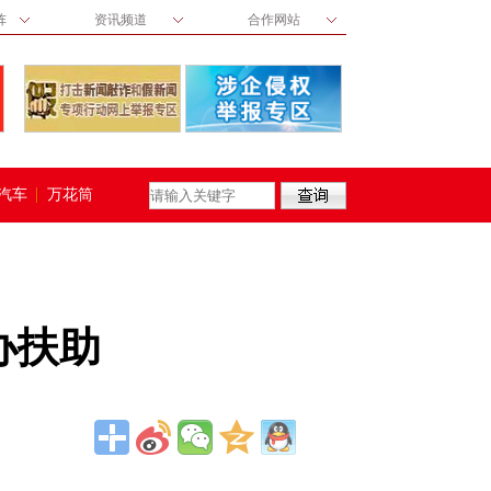
阵
资讯频道
合作网站
汽车
万花筒
办扶助