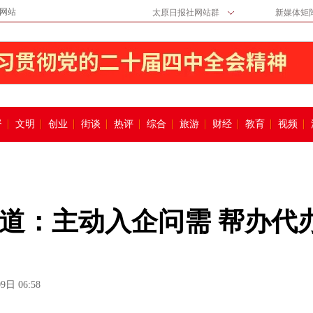
网站
太原日报社网站群
新媒体矩
督
文明
创业
街谈
热评
综合
旅游
财经
教育
视频
道：主动入企问需 帮办代
9日 06:58