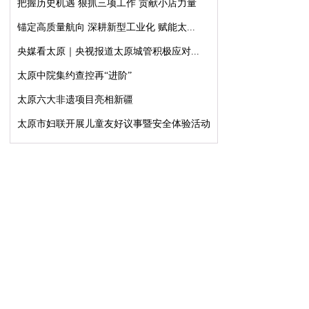
把握历史机遇 狠抓三项工作 贡献小店力量
锚定高质量航向 深耕新型工业化 赋能太...
央媒看太原｜央视报道太原城管积极应对...
太原中院集约查控再“进阶”
太原六大非遗项目亮相新疆
太原市妇联开展儿童友好议事暨安全体验活动