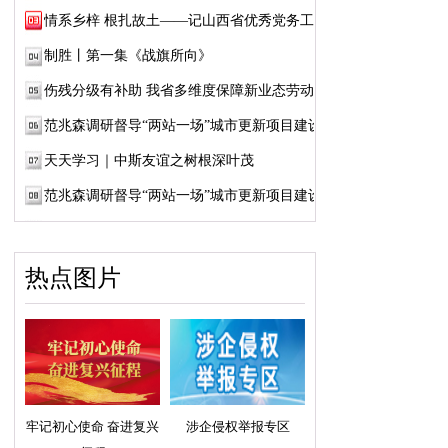
情系乡梓 根扎故土——记山西省优秀党务工作...
制胜丨第一集《战旗所向》
伤残分级有补助 我省多维度保障新业态劳动者...
范兆森调研督导“两站一场”城市更新项目建设
天天学习｜中斯友谊之树根深叶茂
范兆森调研督导“两站一场”城市更新项目建设
热点图片
牢记初心使命 奋进复兴
涉企侵权举报专区