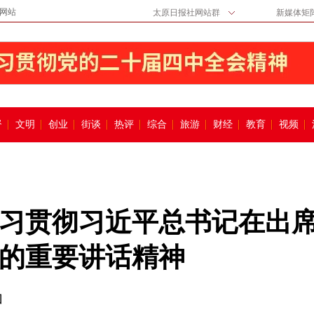
网站
太原日报社网站群
新媒体矩
督
文明
创业
街谈
热评
综合
旅游
财经
教育
视频
习贯彻习近平总书记在出
的重要讲话精神
加