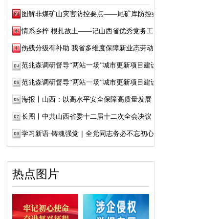
图解非煤矿山灾害防控要点——尾矿库防控要点
情系乡梓 根扎故土——记山西省优秀党务工作...
伤残分级有补助 我省多维度保障新业态劳动者...
范兆森调研督导“两站一场”城市更新项目建设
范兆森调研督导“两站一场”城市更新项目建设
海报丨山西：以高水平安全保障高质量发展
长图丨中共山西省委十二届十二次全会决议
学习新语·铸魂强党｜全党同志务必不忘初心、...
热点图片