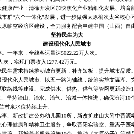
大健康产业；清徐开发区加快焦化产业精细化发展、培育
群“六个一体化”发展，进一步做强太原榆次太谷核心
太原临空经济区建设，全力服务配合申建中国（山西）自
坚持民生为大
建设现代化人民城市
一年来，全线客运量达5022.22万人次。
次，实现门票收入1277.42万元。
民生需求持续推动城市更新，补齐短板，提升城市品质
代化人民城市。以五一路为轴线，统筹实施文瀛湖、文
联络线等建设。完成供水、供热、供气等管网更新改造1
。坚持治山、治水、治气、治城一体推进，确保汾河10
、兰村泉水位持续上升。
。新改扩建公办幼儿园10所，新改扩建山大附中晋源学
化心理健康和精神卫生服务，争取晋阳实验室、重离子医
心建设，新增养老服务设施10个。推动《太原公子》等