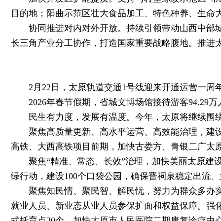
目的地；阳曲示范区壮大食品加工、特色种养、生命
协同推进对内对外开放。持续引领带动山西中部城市
长三角产业分工协作，打造国家重要战略腹地。推进
2月22日，太原轨道交通1号线迎来开通运营一周年。
2026年春节假期，省城文博场馆接待游客94.29万人
民生有力度，发展有温度。今年，太原将继续围绕
聚焦高质量更新、高水平运营、高效能治理，建设现
高铁、大西高铁项目前期，加快古娄方、青银二广太原
聚焦“精准、常态、长效”治理，加快美丽太原建设
绿行动，建设100个口袋公园，确保晋祠泉稳定出流
聚焦知民情、聚民智、解民忧，努力为群众多办实事
就业人员、新业态从业人员参保扩面和权益保障。强
式托育点20个。加快太原市人民医院二期康复诊疗中