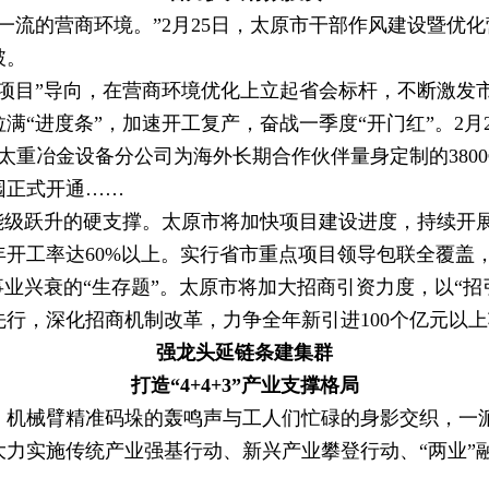
流的营商环境。”2月25日，太原市干部作风建设暨优
破。
目”导向，在营商环境优化上立起省会标杆，不断激发
进度条”，加速开工复产，奋战一季度“开门红”。2月
，太重冶金设备分公司为海外长期合作伙伴量身定制的380
园正式开通……
级跃升的硬支撑。太原市将加快项目建设进度，持续开
开工率达60%以上。实行省市重点项目领导包联全覆盖
兴衰的“生存题”。太原市将加大招商引资力度，以“招
，深化招商机制改革，力争全年新引进100个亿元以上项
强龙头延链条建集群
打造“4+4+3”产业支撑格局
机械臂精准码垛的轰鸣声与工人们忙碌的身影交织，一
实施传统产业强基行动、新兴产业攀登行动、“两业”