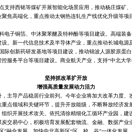
支持西铭等煤矿开展智能化场景应用，推动杨庄煤矿、
业聚焦高端化，重点推动太钢热连轧生产线优化升级等项
电子铜箔、中沐聚苯醚及特种酚等项目建设。高端装备
建设。新一代信息技术及半导体产业，重点推动长城电源
际创新药研发基地等项目建设，推动锦波人源胶原蛋白
控服务平台等项目建设。商业航天产业，支持“中北大学
坚持抓改革扩开放
增强高质量发展动力活力
，主导产品稳居行业前列。今年企业将加大改革力度、攻
重点领域和关键环节，提升开放能级，不断释放经济发
，组织开展技术攻关。依托清徐精细化工循环产业园，建
煤炭交易中心，积极培育发展配套物流、金融、数据产业
”融合发展，加快中北高新区“区、校、谷”一体化发展