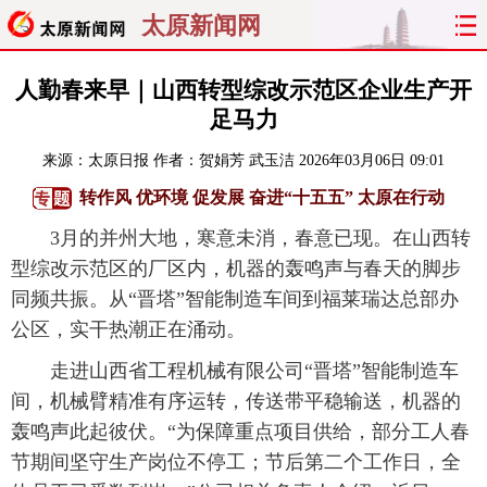
太原新闻网
首页
聚焦
太原
山西
人勤春来早｜山西转型综改示范区企业生产开
足马力
经济
关注
文明
出行
来源：
太原日报
作者：贺娟芳 武玉洁
2026年03月06日 09:01
纵横
曝光
综合
专题
转作风 优环境 促发展 奋进“十五五” 太原在行动
3月的并州大地，寒意未消，春意已现。在山西转
旅游
理财
政务
教育
型综改示范区的厂区内，机器的轰鸣声与春天的脚步
同频共振。从“晋塔”智能制造车间到福莱瑞达总部办
看天下
晋月读
最太原
网罗民生
公区，实干热潮正在涌动。
太原日报
太原晚报
热评
社区
走进山西省工程机械有限公司“晋塔”智能制造车
间，机械臂精准有序运转，传送带平稳输送，机器的
轰鸣声此起彼伏。“为保障重点项目供给，部分工人春
节期间坚守生产岗位不停工；节后第二个工作日，全