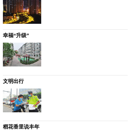
幸福“升级”
文明出行
稻花香里说丰年