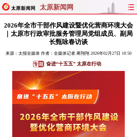
太原新闻网
首页
聚焦
太原
山西
2026年全市干部作风建设暨优化营商环境大会
｜太原市行政审批服务管理局党组成员、副局
经济
关注
文明
出行
长甄咏春访谈
来源：
纵横
太报全媒体
作者：全媒体记者 蔺翔翔
曝光
综合
2026年02月27日 10:50
专题
奋进“十五五” 太原在行动
旅游
理财
政务
教育
看天下
晋月读
最太原
网罗民生
太原日报
太原晚报
热评
社区