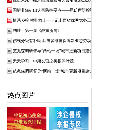
推进太原市经济高质量发展大会引发热烈反响
图解非煤矿山灾害防控要点——尾矿库防控要点
情系乡梓 根扎故土——记山西省优秀党务工作...
制胜丨第一集《战旗所向》
伤残分级有补助 我省多维度保障新业态劳动者...
范兆森调研督导“两站一场”城市更新项目建设
天天学习｜中斯友谊之树根深叶茂
范兆森调研督导“两站一场”城市更新项目建设
热点图片