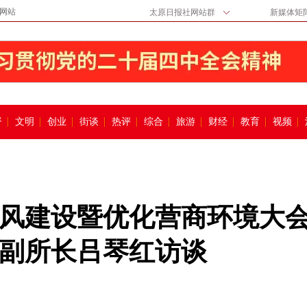
网站
太原日报社网站群
新媒体矩
督
文明
创业
街谈
热评
综合
旅游
财经
教育
视频
部作风建设暨优化营商环境大
副所长吕琴红访谈