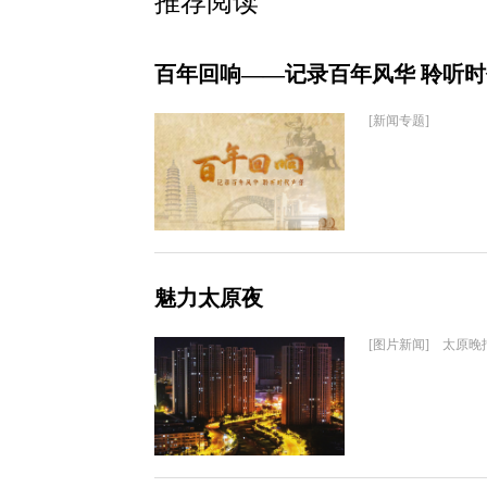
推荐阅读
百年回响——记录百年风华 聆听
[新闻专题]
魅力太原夜
[图片新闻] 太原晚