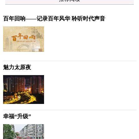
百年回响——记录百年风华 聆听时代声音
魅力太原夜
幸福“升级”