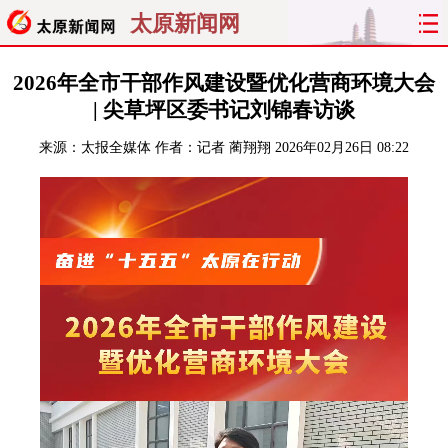
太原新闻网
首页
聚焦
太原
山西
2026年全市干部作风建设暨优化营商环境大会
| 尖草坪区委书记刘锦春访谈
经济
关注
文明
出行
来源：
太报全媒体
作者：记者 蔺翔翔
2026年02月26日 08:22
纵横
曝光
综合
专题
旅游
理财
政务
教育
看天下
晋月读
最太原
网罗民生
太原日报
太原晚报
热评
社区