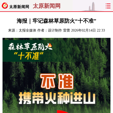
太原新闻网
首页
聚焦
太原
山西
海报｜牢记森林草原防火“十不准”
来源：
太报全媒体
作者：设计制作 雷蕾
2026年02月14日 22:33
经济
关注
文明
出行
纵横
曝光
综合
专题
旅游
理财
政务
教育
看天下
晋月读
最太原
网罗民生
太原日报
太原晚报
热评
社区