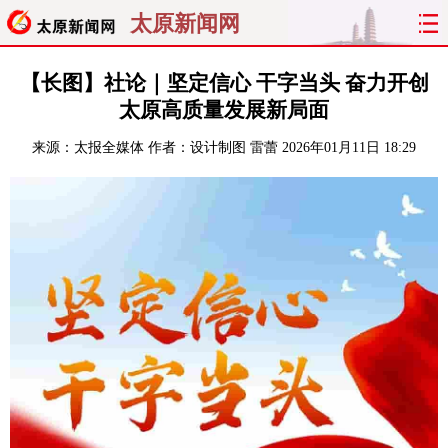
太原新闻网
首页
聚焦
太原
山西
【长图】社论｜坚定信心 干字当头 奋力开创
太原高质量发展新局面
经济
关注
文明
出行
来源：
太报全媒体
作者：设计制图 雷蕾
2026年01月11日 18:29
纵横
曝光
综合
专题
旅游
理财
政务
教育
看天下
晋月读
最太原
网罗民生
太原日报
太原晚报
热评
社区