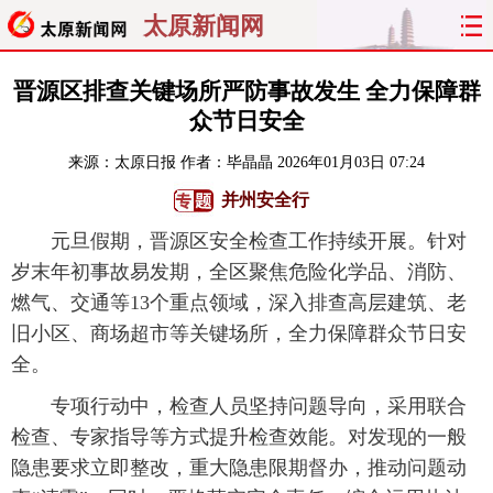
太原新闻网
首页
聚焦
太原
山西
晋源区排查关键场所严防事故发生 全力保障群
众节日安全
经济
关注
文明
出行
来源：
太原日报
作者：毕晶晶
2026年01月03日 07:24
纵横
曝光
综合
专题
并州安全行
元旦假期，晋源区安全检查工作持续开展。针对
旅游
理财
政务
教育
岁末年初事故易发期，全区聚焦危险化学品、消防、
燃气、交通等13个重点领域，深入排查高层建筑、老
看天下
晋月读
最太原
网罗民生
旧小区、商场超市等关键场所，全力保障群众节日安
太原日报
太原晚报
热评
社区
全。
专项行动中，检查人员坚持问题导向，采用联合
检查、专家指导等方式提升检查效能。对发现的一般
隐患要求立即整改，重大隐患限期督办，推动问题动