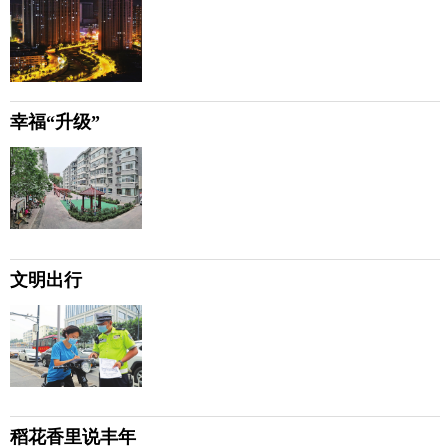
幸福“升级”
文明出行
稻花香里说丰年