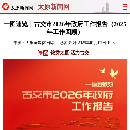
太原新闻网
首页
聚焦
太原
山西
一图速览｜古交市2026年政府工作报告（2025
年工作回顾）
经济
关注
文明
出行
来源：
太报全媒体
作者：记者 郑妍
2026年01月01日 19:52
纵横
曝光
综合
专题
锦绣太原·活力古交
旅游
理财
政务
教育
看天下
晋月读
最太原
网罗民生
太原日报
太原晚报
热评
社区